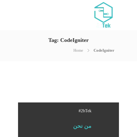
Tag:
CodeIgniter
Home
CodeIgniter
#2bTek
من نحن